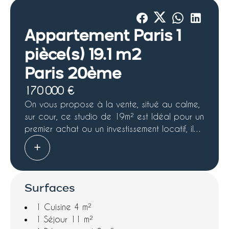
Appartement Paris 1
pièce(s) 19.1 m2
Paris 20ème
170 000 €
On vous propose à la vente, situé au calme,
sur cour, ce studio de 19m² est Idéal pour un
premier achat ou un investissement locatif, il
offre une pièce de vie lumineuse, une cuisine
fonctionnelle et une salle de bains avec WC.
L'appartement bénéficie d'une exposition sur
cour, ce qui lui permet d'être particulièrement
Surfaces
calme, tout en restant lumineux. Il est
également parfaitement situé à proximité des
1 Cuisine
4 m²
commerces, transports et écoles. La station
1 Séjour
11 m²
de métro Ménilmontant (ligne 2) est à