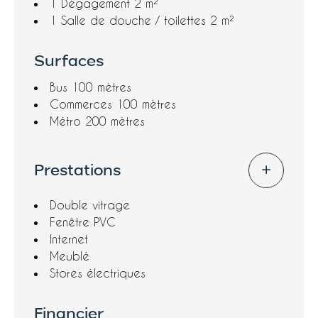
1 Dégagement
2 m²
quelques minutes à pied, vous offrant un
1 Salle de douche / toilettes
2 m²
accès facile au reste de Paris. Ce bien est
dans un état impeccable et ne nécessite
Surfaces
aucun travaux, prêt à être habité ou mis en
location immédiatement. Les charges de
Bus
100 mètres
copropriété sont faibles, ce qui constitue un
Commerces
100 mètres
atout supplémentaire pour les investisseurs.
Métro
200 mètres
Prestations
Double vitrage
Fenêtre PVC
Internet
Meublé
Stores électriques
Financier