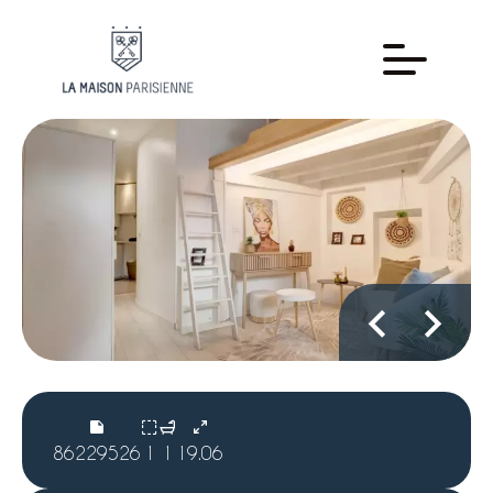
86229526
1
1
19.06