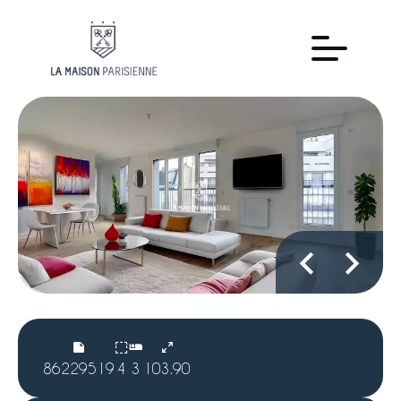
86229519
4
3
103.90