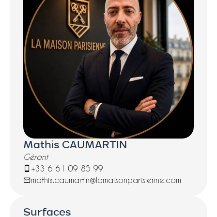
compose de trois chambres, dont une
superbe suite parentale avec salle d'eau
privative, assurant confort et intimité. La
cuisine indépendante s'intègre parfaitement à
l'ambiance raffinée du bien, et la salle de
bains principale est équipée d'une baignoire,
d'une double vasque, ainsi que de WC
séparés. Les prestations sont de très haute
qualité : parquet, double vitrage, isolation
intérieure soignée avec des matériaux haut
de gamme. Situation idéale : à 2 minutes à
pied du métro Télégraphe, dans une rue
Mathis CAUMARTIN
calme à proximité immédiate des commerces
Gérant
et de toutes les commodités. Un véritable
+33 6 61 09 85 99
coup de coeur à visiter sans tarder.
mathis.caumartin@lamaisonparisienne.com
Contactez-nous dès maintenant pour
organiser une visite !
Surfaces