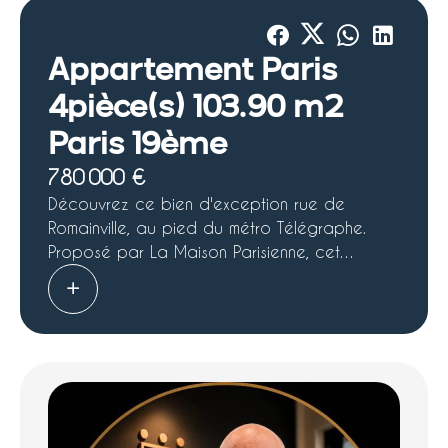
Appartement Paris
4pièce(s) 103.90 m2
Paris 19ème
780 000 €
Découvrez ce bien d'exception rue de
Romainville, au pied du métro Télégraphe.
Proposé par La Maison Parisienne, cet
appartement 4 pièces se situe au 5ème et
dernier étage d'un immeuble entièrement
rénové avec ascenseur, offrant un cadre de
vie alliant lumière, confort et élégance. Dès
l'entrée, vous serez séduit par un vaste séjour
baigné de lumière, prolongé par un grand
balcon de 20 m², parfait pour vos moments
de détente en extérieur. L'espace nuit se