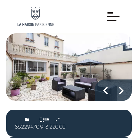
86229470
9
8
220.00