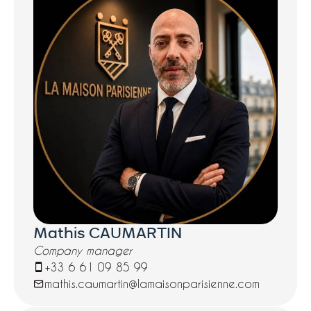
complète le bien
Mathis CAUMARTIN
Company manager
+33 6 61 09 85 99
mathis.caumartin@lamaisonparisienne.com