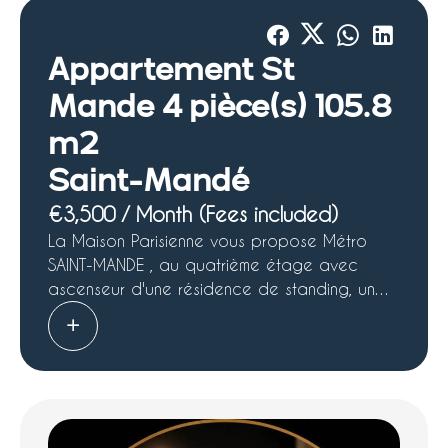
Appartement St
Mande 4 pièce(s) 105.8
m2
Saint-Mandé
€3,500 / Month (Fees included)
La Maison Parisienne vous propose Métro
SAINT-MANDE , au quatrième étage avec
ascenseur d'une résidence de standing, un
appartement de 4 pièces avec balcon de
108m², composé d'une entrée, un grand
séjour, cuisine semi-ouverte équipée, 3
chambres dont une suite avec salle d'eau
privative, salle de bains avec baignoire,
nombreux rangements? une cave et un box