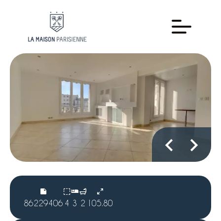
86229406
4
3
2
105.80