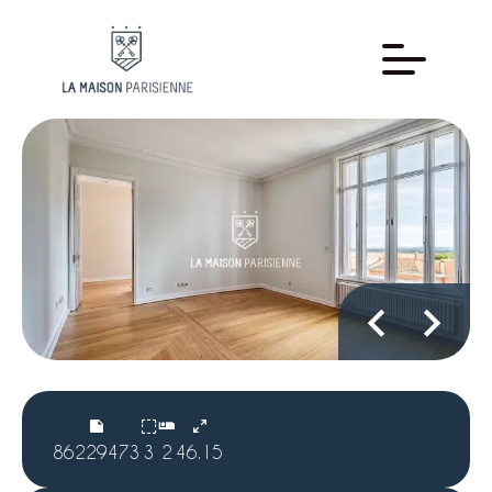
86229473
3
2
46.15