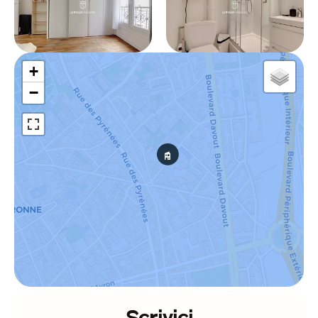
+
−
Scrivici