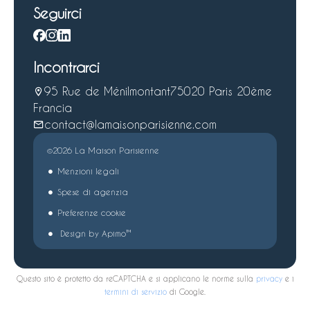
Seguirci
Incontrarci
95 Rue de Ménilmontant
75020 Paris 20ème
Francia
contact@lamaisonparisienne.com
©2026 La Maison Parisienne
Menzioni legali
Spese di agenzia
Preferenze cookie
Design by
Apimo™
Questo sito è protetto da reCAPTCHA e si applicano le norme sulla
privacy
e i
termini di servizio
di Google.