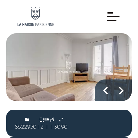
86229501
2
1
1
30.90