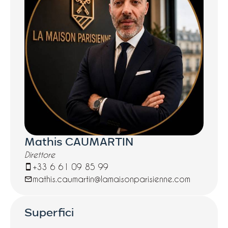
Mathis CAUMARTIN
Direttore
+33 6 61 09 85 99
mathis.caumartin@lamaisonparisienne.com
Superfici