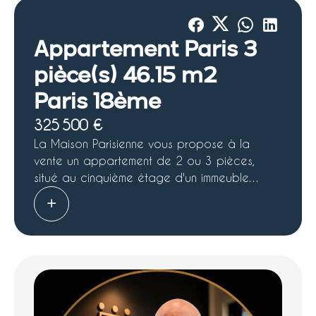
Appartement Paris 3
pièce(s) 46.15 m2
Paris 18ème
325 500 €
La Maison Parisienne vous propose à la
vente un appartement de 2 ou 3 pièces,
situé au cinquième étage d'un immeuble
ancien donnant sur la Petite Ceinture du
18ème arrondissement, rue Damrémont. Cet
appartement, lumineux et sans vis-à-vis,
nécessite une rénovation complète, offrant
ainsi plusieurs possibilités d'aménagement en
tant que 2 ou 3 pièces. Il se caractérise par
son calme et sa luminosité, et est situé au sein
d'une copropriété aux parties communes