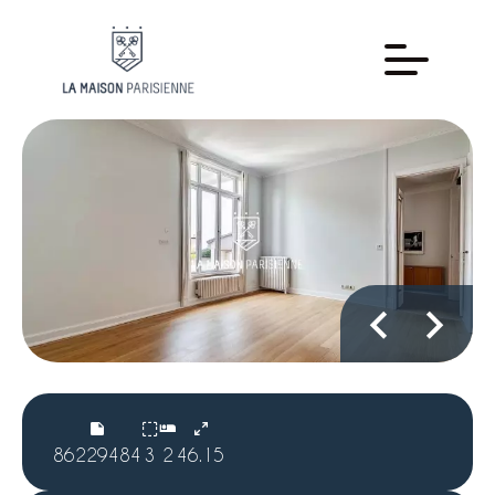
86229484
3
2
46.15