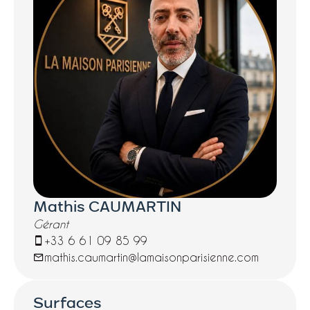
rénové.
Mathis CAUMARTIN
Gérant
+33 6 61 09 85 99
mathis.caumartin@lamaisonparisienne.com
Surfaces