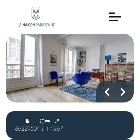
86229504
3
1
43.67