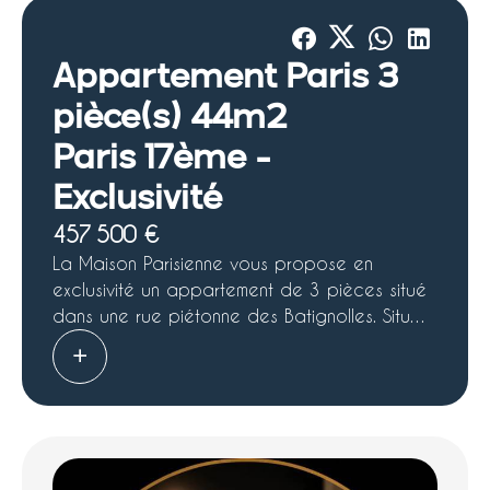
Appartement Paris 3
pièce(s) 44m2
Paris 17ème -
Exclusivité
457 500 €
La Maison Parisienne vous propose en
exclusivité un appartement de 3 pièces situé
dans une rue piétonne des Batignolles. Situé
au 1er étage d'un immeuble ancien, cet
appartement se compose d'une entrée
desservant une cuisine séparée, un vaste
double séjour, une chambre donnant sur la
cour de l'immeuble, une salle d'eau et des
toilettes séparées. Vous serez séduit par le