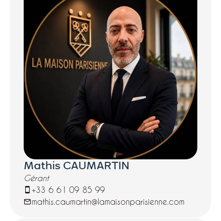
charme de l'ancien avec ses moulures, ainsi
que par le calme de l'emplacement.
L'appartement est en très bon état général.
Ce bien, idéal pour une profession libérale
ou pour une résidence principale, bénéficie
d'un emplacement privilégié à proximité des
commerces des Batignolles. Les travaux de
rénovation de la cage d'escalier ont été
votés et entièrement réglés.
Mathis CAUMARTIN
Gérant
+33 6 61 09 85 99
mathis.caumartin@lamaisonparisienne.com