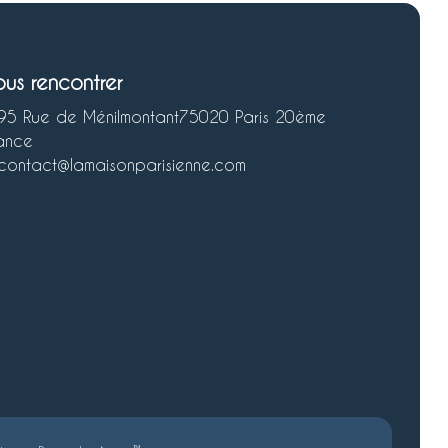
ous rencontrer
95 Rue de Ménilmontant
75020 Paris 20ème
ance
contact@lamaisonparisienne.com