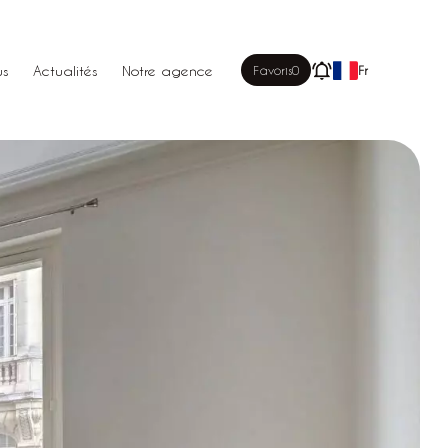
us
Actualités
Notre agence
Favoris
0
Fr