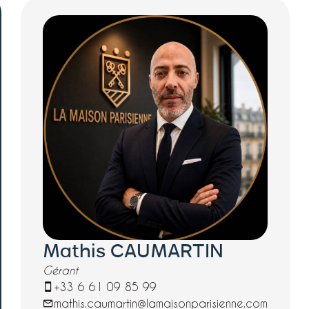
Mathis CAUMARTIN
Gérant
+33 6 61 09 85 99
mathis.caumartin@lamaisonparisienne.com