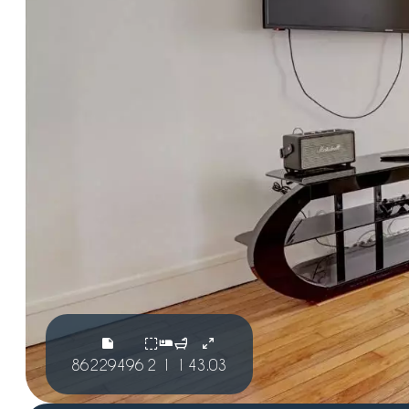
86229496
2
1
1
43.03