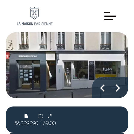
86229290
1
39.00