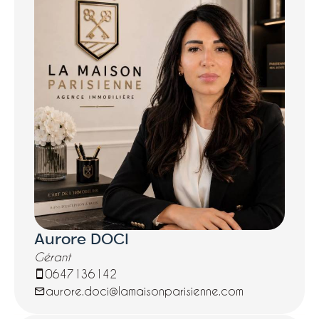
visites (4752€ TTC) à la charge de
lacquéreur.
Aurore DOCI
Gérant
0647136142
aurore.doci@lamaisonparisienne.com