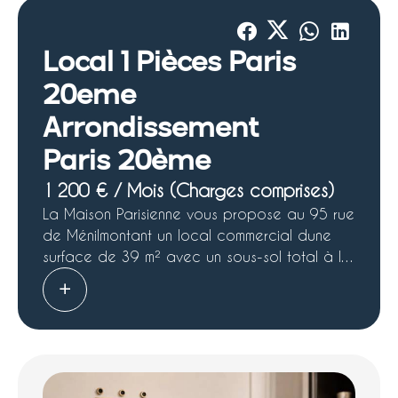
Local 1 Pièces Paris
20eme
Arrondissement
Paris 20ème
1 200 € / Mois (Charges comprises)
La Maison Parisienne vous propose au 95 rue
de Ménilmontant un local commercial dune
surface de 39 m² avec un sous-sol total à la
location pure sans reprise et sans cession, il
dispose de deux vitrines dune surface de
3m85 linéaire, idéal profession libérale,
bureaux, comptabilité, architecte. Très bon
état, disponible tout de suite,, pas de
restauration ou nuisances, Honoraires de