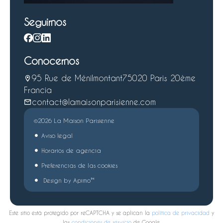
Seguirnos
Conocernos
95 Rue de Ménilmontant
75020 Paris 20ème
Francia
contact@lamaisonparisienne.com
©2026 La Maison Parisienne
Aviso legal
Horarios de agencia
Preferencias de las cookies
Design by
Apimo™
Este sitio está protegido por reCAPTCHA y se aplican la
política de privacidad
y
las
condiciones de servicio
de Google.