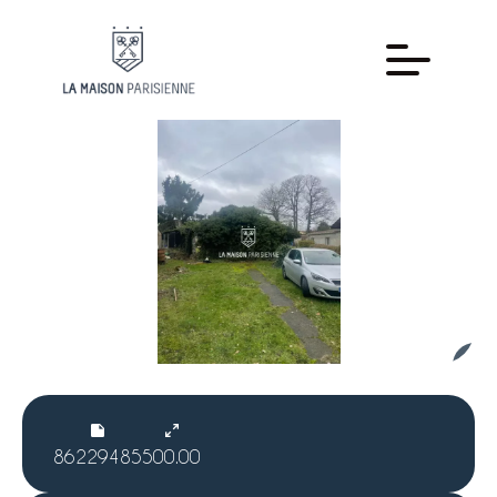
86229485
500.00