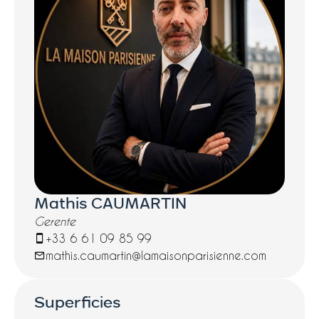
Mathis CAUMARTIN
Gerente
+33 6 61 09 85 99
mathis.caumartin@lamaisonparisienne.com
Superficies